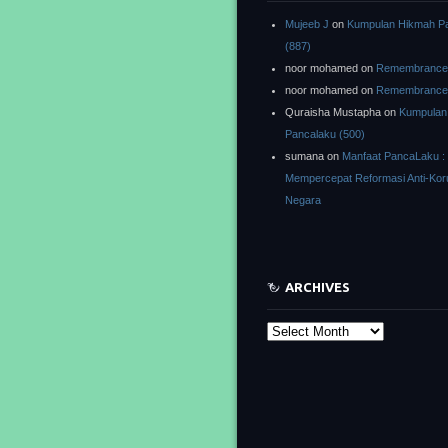
Mujeeb J
on
Kumpulan Hikmah P
(887)
noor mohamed
on
Remembrance o
noor mohamed
on
Remembrance o
Quraisha Mustapha
on
Kumpulan
Pancalaku (500)
sumana
on
Manfaat PancaLaku :
Mempercepat Reformasi Anti-Kor
Negara
ARCHIVES
Archives