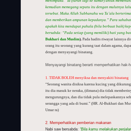
menimpaku.” Ia (turun lagi ke sumur) untuk memenuhi
kemudian memegang sepatu itu dengan mulutnya lalu
tersebut. Maka Allah Subhanahu wa Ta’ala berterim
dan memberikan ampunan kepadanya.” Para sahabat 
apakah kita mendapat pahala (bila berbuat baik) ke
bersabda: “Pada setiap (yang memiliki) hati yang b
Bukhari dan Muslim
).
Pada hadits riwayat lainnya d
orang itu seorang yang kurang taat dalam agama, dap
dengan menyayangi binatang.
Menyayangi binatang berarti memperhatikan hak-hak
1. TIDAK BOLEH menyiksa dan menyakiti binatang
“Seorang wanita disiksa karena kucing yang dikurun
itu dia masuk ke neraka, (dimana) dia tidak member
mengurungnya, dan dia tidak pula melepaskannya se
serangga yang ada di bumi.” (HR. Al-Bukhari dan Mus
Umar ra)
2. Memperhatikan pemberian makanan
Nabi saw bersabda:
“Bila kamu melakukan perjalan