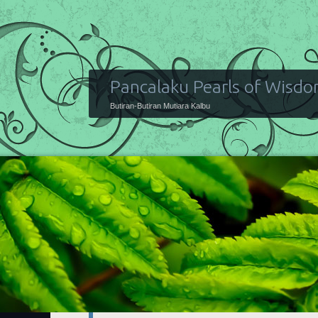
Pancalaku Pearls of Wisd
Butiran-Butiran Mutiara Kalbu