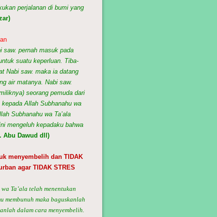
kukan perjalanan di bumi yang
zar)
han
i saw. pernah masuk pada
untuk suatu keperluan. Tiba-
hat Nabi saw. maka ia datang
ng air matanya. Nabi saw.
emiliknya) seorang pemuda dari
t kepada Allah Subhanahu wa
llah Subhanahu wa Ta’ala
ini mengeluh kepadaku bahwa
. Abu Dawud dll)
tuk menyembelih dan TIDAK
urban agar TIDAK STRES
wa Ta’ala telah menentukan
kamu membunuh maka baguskanlah
anlah dalam cara menyembelih.