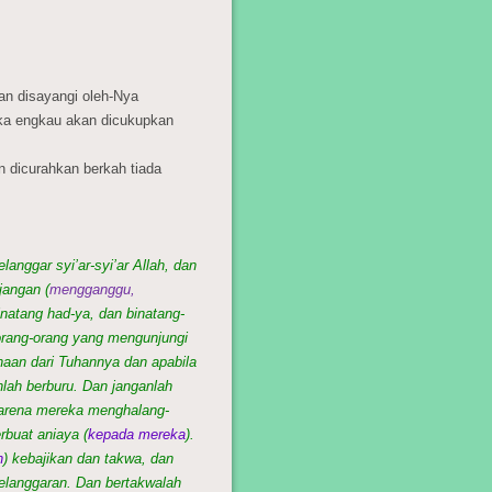
n disayangi oleh-Nya
ka engkau akan dicukupkan
 dicurahkan berkah tiada
anggar syi’ar-syi’ar Allah, dan
jangan (
mengganggu,
inatang had-ya, dan binatang-
rang-orang yang mengunjungi
haan dari Tuhannya dan apabila
lah berburu. Dan janganlah
arena mereka menghalang-
rbuat aniaya (
kepada mereka
).
n
) kebajikan dan takwa, dan
elanggaran. Dan bertakwalah