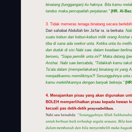
binatang (tunggangan) itu haknya. Bila kamu mela
tandus maka percepatlah perjalanan.”
(HR. Al-Baz
3. Tidak memeras tenaga binatang secara berlebi
Dari sahabat Abdullah bin Ja’far ra. ia berkata:
Nab
suatu kebun dari kebun-kebun milik orang Anshar 
tiba di sana ada seekor unta. Ketika unta itu meli
dan duduk di sisi Nabi saw. dalam keadaan berlina
berseru, “Siapa pemilik unta ini?” Maka datang (p
Anshar. Nabi saw bersabda, “Tidakkah kamu taku
Ta’ala dalam (memperlakukan) binatang ini yang A
menjadikanmu memilikinya?! Sesungguhnya unta 
kamu meletihkannya dengan banyak bekerja.”
(HR
4. Menajamkan pisau yang akan digunakan un
BOLEH memperlihatkan pisau kepada hewan k
kecuali pas detik-detik
penyembelihan
.
Nabi saw bersabda:
“Sesungguhnya Allah Subhanahu 
untuk berbuat baik terhadap segala sesuatu. Bila 
dalam membunuh dan bila menyembelih maka bagusk