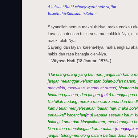
A’udzuu billahi minasy syaithonir rajiim
BismillahirRahmaanirRahiim
Sayangilah semua makhluk-Nya, maka engkau aka
Layanilah dengan tulus sesama makhluk-Nya, ma
rezeki oleh-Nya
Sayangi dan layani karena-Nya, maka engkau akan
habis dan rasa bahagia oleh-Nya.
~ Wiyoso Hadi (18 Januari 1975- )
“Hai orang-orang yang beriman, janganlah kamu mel
jangan melanggar kehormatan bulan-bulan haram, 
menyakiti, menyiksa, membuat stress
) binatang-b
binatang qalaa-id, dan jangan (
pula
) mengganggu o
Baitullah sedang mereka mencari kurnia dan kerid
kamu telah menyelesaikan ibadah haji, maka boleh
sekali-kali kebencian(
mu
) kepada sesuatu kaum k
halangi kamu dari Masjidilharam, mendorongmu be
Dan tolong-menolonglah kamu dalam (
mengerjaka
jangan tolong-menolong dalam berbuat dosa dan p