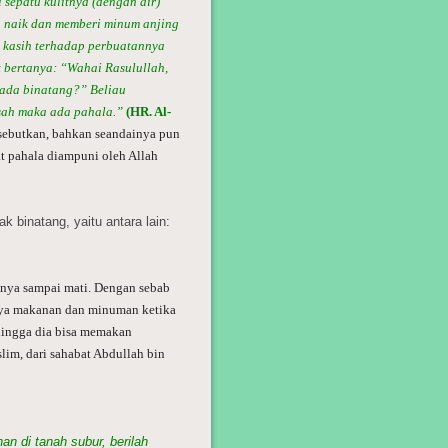
 sepatu kulitnya (dengan air)
 naik dan memberi minum anjing
a kasih terhadap perbuatannya
bertanya: “Wahai Rasulullah,
pada binatang?” Beliau
asah maka ada pahala.”
(HR. Al-
isebutkan, bahkan seandainya pun
at pahala diampuni oleh Allah
 binatang, yaitu antara lain:
gnya sampai mati. Dengan sebab
inya makanan dan minuman ketika
hingga dia bisa memakan
lim, dari sahabat Abdullah bin
an di tanah subur, berilah