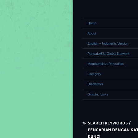
Home
About
English – Indonesia Version
PancaLAKU Global Network
Membumikan Pancalaku
Category
Disclaimer
Graphic Links
SEARCH KEYWORDS /
PENCARIAN DENGAN KA
KUNCI