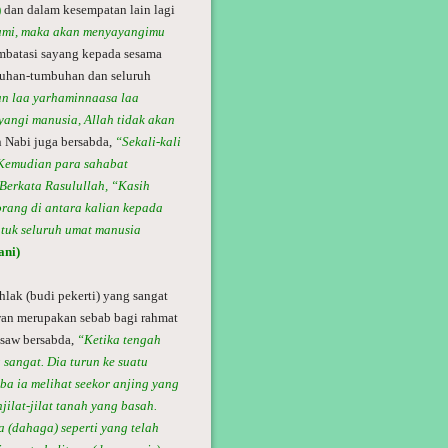
)
dan dalam kesempatan lain lagi
umi, maka akan menyayangimu
mbatasi sayang kepada sesama
buhan-tumbuhan dan seluruh
n laa yarhaminnaasa laa
angi manusia, Allah tidak akan
n Nabi juga bersabda,
“Sekali-kali
 Kemudian para sahabat
Berkata Rasulullah, “Kasih
orang di antara kalian kepada
ntuk seluruh umat manusia
ani)
lak (budi pekerti) yang sangat
ewan merupakan sebab bagi rahmat
 saw bersabda,
“Ketika tengah
 sangat. Dia turun ke suatu
ba ia melihat seekor anjing yang
ilat-jilat tanah yang basah.
a (dahaga) seperti yang telah