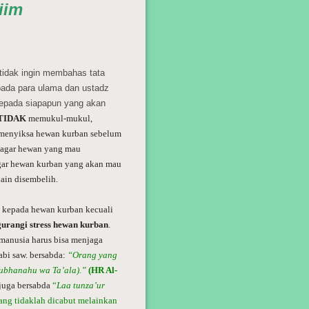
iim
 tidak ingin membahas tata
pada para ulama dan ustadz
kepada siapapun yang akan
TIDAK
memukul-mukul,
i menyiksa hewan kurban sebelum
a agar hewan yang mau
gar hewan kurban yang akan mau
ain disembelih.
 kepada hewan kurban kecuali
urangi stress hewan kurban
.
manusia harus bisa menjaga
bi saw. bersabda:
“Orang yang
Subhanahu wa Ta’ala).”
(HR Al-
juga bersabda
“
Laa tunza’ur
yang tidaklah dicabut melainkan