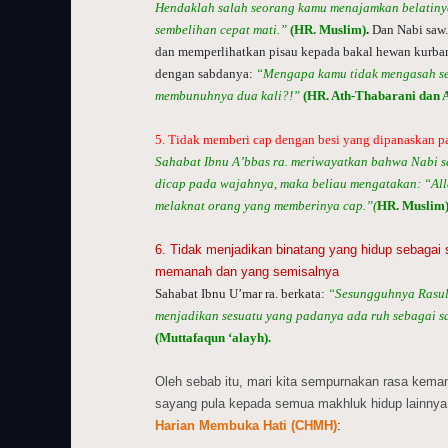
Hendaklah salah seorang kamu menajamkan belatiny
sembelihan cepat mati.”
(HR. Muslim)
.
Dan Nabi saw
dan memperlihatkan pisau kepada bakal hewan kurba
dengan sabdanya:
“Mengapa kamu tidak mengasah se
membunuhnya dua kali?!”
(HR. Ath-Thabarani dan A
5. Tidak memberi cap dengan besi yang dipanaskan p
Sahabat Ibnu A’bbas ra. meriwayatkan bahwa Nabi sa
dicap pada wajahnya, maka beliau mengatakan: “Al
melaknat orang yang memberinya cap.”(
HR. Muslim
6. Tidak menjadikan binatang yang hidup sebagai 
memanah dan yang semisalnya
Sahabat Ibnu U’mar ra. berkata:
“Sesungguhnya Rasul
menjadikan sesuatu yang padanya ada ruh sebagai s
(Muttafaqun ‘alayh).
Oleh sebab itu, mari kita sempurnakan rasa kema
sayang pula kepada semua makhluk hidup lainnya
Harian Membuka Hati (CHMH)
: