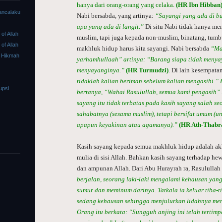
hanya dari orang-orang yang celaka.
(HR Ibn Hibban
ancalaku
Nabi bersabda, yang artinya:
“Sayangi yang ada di b
apa yang ada di langit.”
Di situ Nabi tidak hanya me
f Allah
muslim, tapi juga kepada non-muslim, binatang, tum
f Allah
makhluk hidup harus kita sayangi. Nabi bersabda
“Ma
 Hikmah
yarhamhullaah” artinya: “Barang siapa tidak menyay
menyayanginya.”
(HR Turmudzi)
. Di lain kesempata
tidaklah kalian beriman sebelum kalian mengasihi.”
upsi
bertanya, “Wahai Rasulullah, semua kami pengasih” 
sayang itu tidak terbatas pada kasih sayang salah se
sahabatnya (sesama muslim), tetapi bersifat umum (u
apapun keyakinan atau agamanya).”
(HR Ath-Thabr
Kasih sayang kepada semua makhluk hidup adalah akh
mulia di sisi Allah. Bahkan kasih sayang terhadap h
dan ampunan Allah. Dari Abu Hurayrah ra, Rasulullah
berjalan, seorang laki-laki mengalami kehausan yang
sumur dan meminum darinya. Tatkala ia keluar tiba-ti
sedang kehausan sehingga menjulurkan lidahnya menj
Orang itu berkata: “Sungguh anjing ini telah tertimp