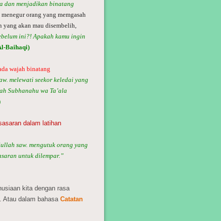
a dan menjadikan binatang
. menegur orang yang memgasah
n yang akan mau disembelih,
belum ini?! Apakah kamu ingin
l-Baihaqi)
ada wajah binatang
w. melewati seekor keledai yang
lah Subhanahu wa Ta’ala
)
sasaran dalam latihan
ullah saw. mengutuk orang yang
asaran untuk dilempar.”
nusiaan kita dengan rasa
. Atau dalam bahasa
Catatan