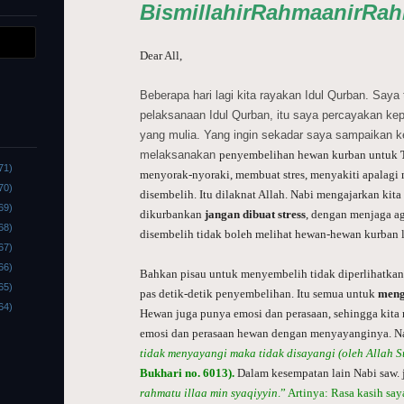
BismillahirRahmaanirRah
Dear All,
Beberapa hari lagi kita rayakan Idul Qurban. Saya
pelaksanaan Idul Qurban, itu saya percayakan ke
yang mulia. Yang ingin sekadar saya sampaikan 
melaksanakan
penyembelihan
hewan kurban untuk
71)
menyorak-nyoraki, membuat stres, menyakiti apalag
70)
disembelih. Itu dilaknat Allah. Nabi mengajarkan kit
69)
dikurbankan
jangan dibuat stress
, dengan menjaga a
68)
disembelih tidak boleh melihat hewan-hewan kurban l
67)
66)
Bahkan pisau untuk menyembelih tidak diperlihatkan
65)
pas detik-detik
penyembelihan
. Itu semua untuk
meng
64)
Hewan juga punya emosi dan perasaan, sehingga kita 
emosi dan perasaan hewan dengan menyayanginya. Na
tidak menyayangi maka tidak disayangi (oleh Allah 
Bukhari no. 6013).
Dalam kesempatan lain Nabi saw. 
rahmatu illaa min syaqiyyin
.” Artinya: Rasa kasih sa