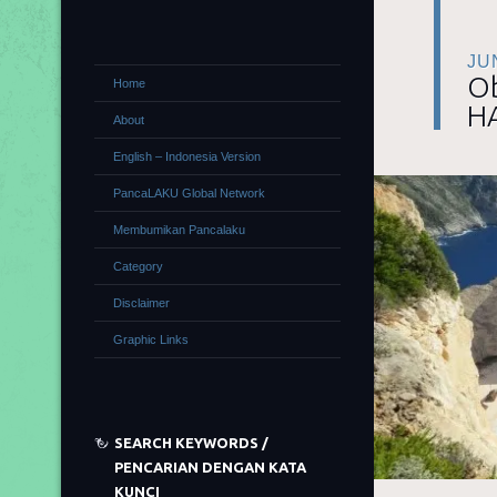
JU
Ob
Home
H
About
English – Indonesia Version
PancaLAKU Global Network
Membumikan Pancalaku
Category
Disclaimer
Graphic Links
SEARCH KEYWORDS /
PENCARIAN DENGAN KATA
KUNCI